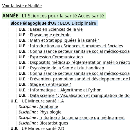
Voir la liste détaillée
ANNÉE
:
L1 Sciences pour la santé Accès santé
|
Bloc Pédagogique d’UE
:
BLOC Disciplinaire
|
|
U.E.
:
Bases en Sciences de la vie
|
|
U.E.
:
Physiologie générale
|
|
U.E.
:
Math et Stat appliquées à la santé 1
|
|
U.E.
:
Introduction aux Sciences Humaines et Sociales
|
|
U.E.
:
Connaissance secteur sanitaire social médico-socia
|
|
U.E.
:
Expression Communication
|
|
U.E.
:
Dispositifs médicaux réglementation matério réacto
|
|
U.E.
:
Psycologie de la Santé et du Handicap
|
|
U.E.
:
Connaissance secteur sanitaire social médico-socia
|
|
U.E.
:
Prévention, promotion santé et développement de 
|
|
U.E.
:
Stage en entreprise 1
|
|
U.E.
:
Informatique 1 Algorithme et Python
|
|
U.E.
:
Data science 1: Visualisation et manipulation de d
|
U.E.
:
UE Mineure santé 1.A
|
|
Discipline
:
Anatomie
|
|
Discipline
:
Physiologie
|
|
Discipline
:
Initiation à la connaissance du médicament
|
|
Discipline
:
Biostatistiques
|
U.E.
:
UE Mineure santé 2.D