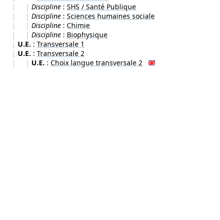
|
|
Discipline
:
SHS / Santé Publique
|
|
Discipline
:
Sciences humaines sociale
|
|
Discipline
:
Chimie
|
|
Discipline
:
Biophysique
|
U.E.
:
Transversale 1
|
U.E.
:
Transversale 2
|
|
U.E.
:
Choix langue transversale 2