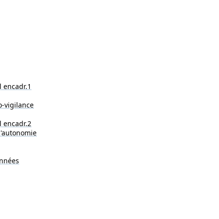
l encadr.1
-vigilance
l encadr.2
l'autonomie
onnées