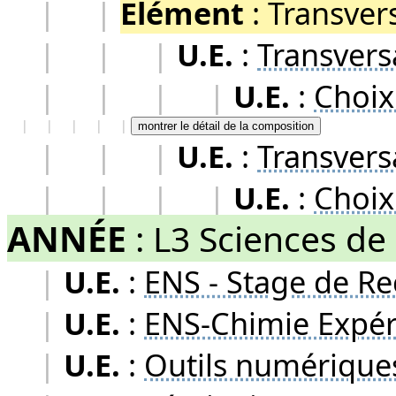
|
|
Elément
:
Transver
|
|
|
U.E.
:
Transvers
|
|
|
|
U.E.
:
Choix
|
|
|
|
|
montrer le détail de la composition
|
|
|
U.E.
:
Transvers
|
|
|
|
U.E.
:
Choix
ANNÉE
:
L3 Sciences de 
|
U.E.
:
ENS - Stage de Re
|
U.E.
:
ENS-Chimie Expé
|
U.E.
:
Outils numérique