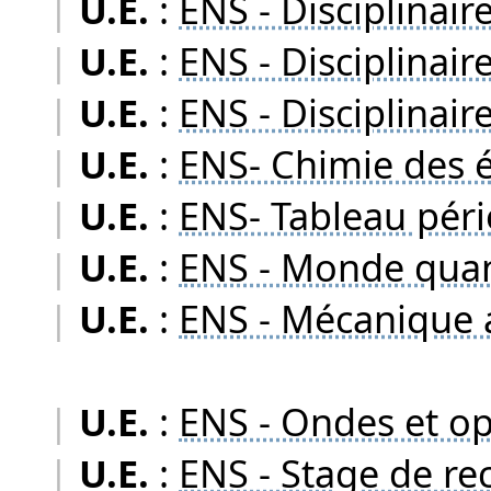
|
U.E.
:
ENS - Disciplinair
|
U.E.
:
ENS - Disciplinair
|
U.E.
:
ENS - Disciplinair
|
U.E.
:
ENS- Chimie des é
|
U.E.
:
ENS- Tableau péri
|
U.E.
:
ENS - Monde qua
|
U.E.
:
ENS - Mécanique an
|
U.E.
:
ENS - Ondes et o
|
U.E.
:
ENS - Stage de re