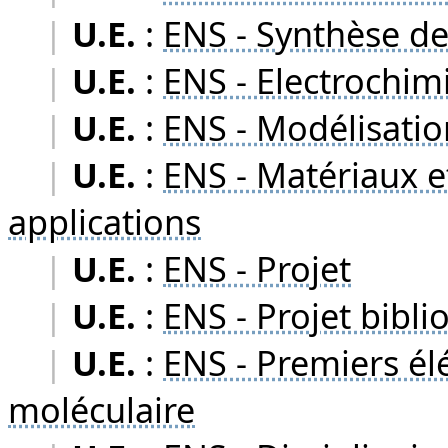
|
U.E.
:
ENS - Synthèse d
|
U.E.
:
ENS - Electrochi
|
U.E.
:
ENS - Modélisatio
|
U.E.
:
ENS - Matériaux e
applications
|
U.E.
:
ENS - Projet
|
U.E.
:
ENS - Projet bibl
|
U.E.
:
ENS - Premiers él
moléculaire