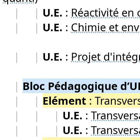
|
|
U.E.
:
Réactivité en
|
|
U.E.
:
Chimie et en
|
|
U.E.
:
Projet d'intég
|
Bloc Pédagogique d’U
|
|
Elément
:
Transver
|
|
|
U.E.
:
Transvers
|
|
|
U.E.
:
Transvers