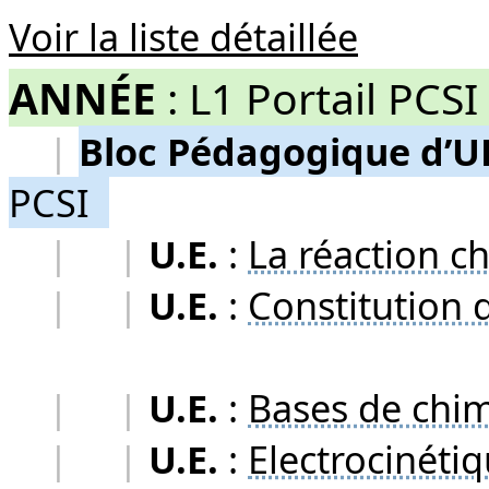
Voir la liste détaillée
ANNÉE
:
L1 Portail PCSI
|
Bloc Pédagogique d’U
PCSI
|
|
U.E.
:
La réaction c
|
|
U.E.
:
Constitution d
|
|
U.E.
:
Bases de chi
|
|
U.E.
:
Electrocinétiq