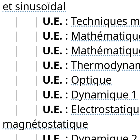
et sinusoïdal
|
|
U.E.
:
Techniques m
|
|
U.E.
:
Mathématiqu
|
|
U.E.
:
Mathématiqu
|
|
U.E.
:
Thermodynami
|
|
U.E.
:
Optique
|
|
U.E.
:
Dynamique 1
|
|
U.E.
:
Electrostatiqu
magnétostatique
|
|
U.E.
:
Dynamique 2