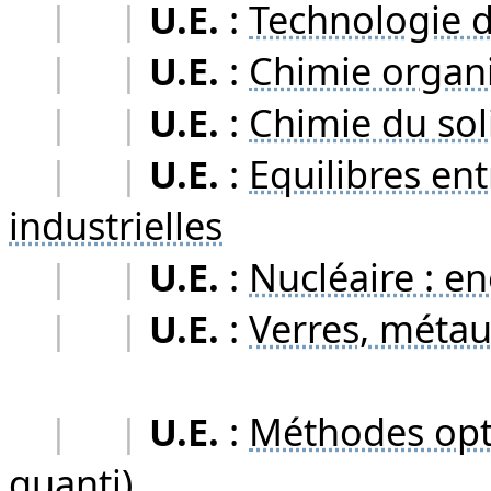
|
|
U.E.
:
Technologie 
|
|
U.E.
:
Chimie organ
|
|
U.E.
:
Chimie du soli
|
|
U.E.
:
Equilibres ent
industrielles
|
|
U.E.
:
Nucléaire : e
|
|
U.E.
:
Verres, métau
|
|
U.E.
:
Méthodes opti
quanti)