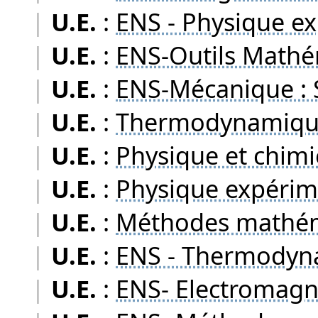
|
U.E.
:
ENS - Physique e
|
U.E.
:
ENS-Outils Math
|
U.E.
:
ENS-Mécanique : S
|
U.E.
:
Thermodynamique
|
U.E.
:
Physique et chimi
|
U.E.
:
Physique expérim
|
U.E.
:
Méthodes mathém
|
U.E.
:
ENS - Thermodyna
|
U.E.
:
ENS- Electromag