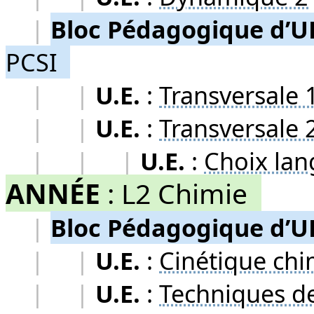
|
Bloc Pédagogique d’U
PCSI
|
|
U.E.
:
Transversale 
|
|
U.E.
:
Transversale 
|
|
|
U.E.
:
Choix lan
ANNÉE
:
L2 Chimie
|
Bloc Pédagogique d’U
|
|
U.E.
:
Cinétique chi
|
|
U.E.
:
Techniques d