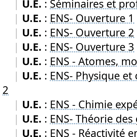
|
U.E.
:
Séminaires et pro
|
U.E.
:
ENS- Ouverture 1
|
U.E.
:
ENS- Ouverture 2
|
U.E.
:
ENS- Ouverture 3
|
U.E.
:
ENS - Atomes, mol
|
U.E.
:
ENS- Physique et 
2
|
U.E.
:
ENS - Chimie exp
|
U.E.
:
ENS- Théorie des
|
U.E.
:
ENS - Réactivité 