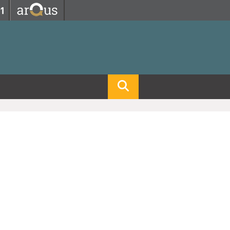
Fermer
Fermer
 professorat et de l'éducation
net des personnels
hnologie Lyon 1
le
re et d'Assurances
i du temps
gerie
 et emploi
hniques des Activités Physiques et Sportives)
feuille d'Expériences et
ompétences
ue, Physique)
Biochimie)
Procédés - Département composante)
Composante)
mposante)