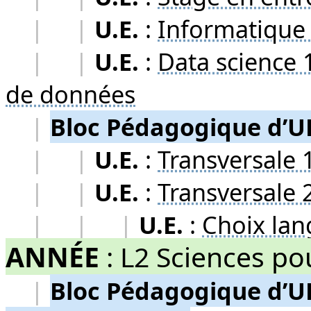
|
|
U.E.
:
Informatique 
|
|
U.E.
:
Data science 
de données
|
Bloc Pédagogique d’U
|
|
U.E.
:
Transversale 
|
|
U.E.
:
Transversale 
|
|
|
U.E.
:
Choix lan
ANNÉE
:
L2 Sciences po
|
Bloc Pédagogique d’U