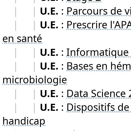
|
|
U.E.
:
Parcours de v
|
|
U.E.
:
Prescrire l'A
en santé
|
|
U.E.
:
Informatique
|
|
U.E.
:
Bases en hém
microbiologie
|
|
U.E.
:
Data Science 
|
|
U.E.
:
Dispositifs d
handicap