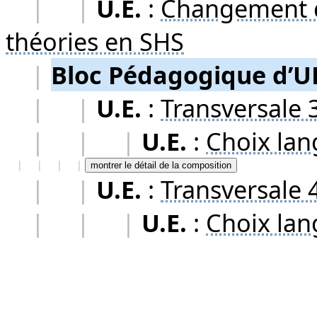
|
|
U.E.
:
Changement d
théories en SHS
|
Bloc Pédagogique d’U
|
|
U.E.
:
Transversale 
|
|
|
U.E.
:
Choix lan
|
|
|
|
montrer le détail de la composition
|
|
U.E.
:
Transversale 
|
|
|
U.E.
:
Choix lan