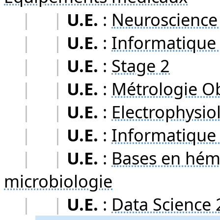
|
|
U.E.
:
Neuroscience 
|
|
U.E.
:
Informatique 
|
|
U.E.
:
Stage 2
|
|
U.E.
:
Métrologie Ob
|
|
U.E.
:
Electrophysio
|
|
U.E.
:
Informatique
|
|
U.E.
:
Bases en hém
microbiologie
|
|
U.E.
:
Data Science 