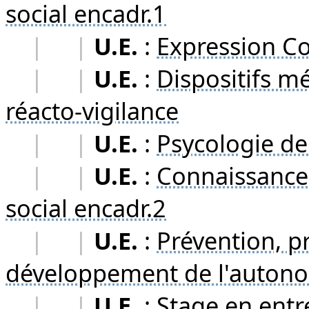
social encadr.1
|
|
U.E.
:
Expression C
|
|
U.E.
:
Dispositifs m
réacto-vigilance
|
|
U.E.
:
Psycologie de
|
|
U.E.
:
Connaissance 
social encadr.2
|
|
U.E.
:
Prévention, p
développement de l'auton
|
|
U.E.
:
Stage en entr