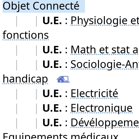
Objet Connecté
|
|
U.E.
:
Physiologie e
fonctions
|
|
U.E.
:
Math et stat a
|
|
U.E.
:
Sociologie-An
handicap
|
|
U.E.
:
Electricité
|
|
U.E.
:
Electronique
|
|
U.E.
:
Dévéloppemen
Equipements médicaux