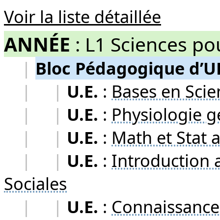
Voir la liste détaillée
ANNÉE
:
L1 Sciences po
|
Bloc Pédagogique d’U
|
|
U.E.
:
Bases en Scien
|
|
U.E.
:
Physiologie g
|
|
U.E.
:
Math et Stat a
|
|
U.E.
:
Introduction 
Sociales
|
|
U.E.
:
Connaissance 