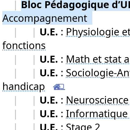
|
Bloc Pédagogique d’U
Accompagnement
|
|
U.E.
:
Physiologie e
fonctions
|
|
U.E.
:
Math et stat a
|
|
U.E.
:
Sociologie-An
handicap
|
|
U.E.
:
Neuroscience 
|
|
U.E.
:
Informatique 
|
|
U.E.
:
Stage 2