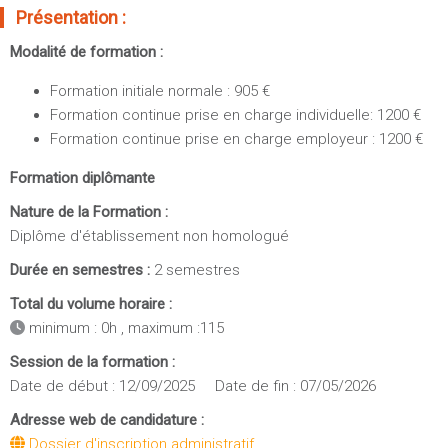
Sportives)
Présentation :
Plan et accès
UFR FS (Chimie, Mathématique, Physique)
Modalité de formation :
OUTILS
UFR Biosciences (Biologie, Biochimie)
Formation initiale normale : 905 €
Intranet des personnels
GEP (Génie Electrique des Procédés - Département composante)
Formation continue prise en charge individuelle: 1200 €
Moodle
Informatique (Département Composante)
Formation continue prise en charge employeur : 1200 €
Emploi du temps
Mécanique (Département composante)
Formation diplômante
Messagerie
Fermer
Stage et emploi
Nature de la Formation :
Diplôme d'établissement non homologué
Portefeuille d'Expériences et
de Compétences
Durée en semestres :
2 semestres
Total du volume horaire :
Fermer
minimum : 0h , maximum :115
Session de la formation :
Date de début : 12/09/2025 Date de fin : 07/05/2026
Adresse web de candidature :
Dossier d'inscription administratif