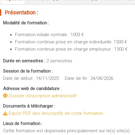
Sportives)
Plan et accès
UFR FS (Chimie, Mathématique, Physique)
Présentation :
OUTILS
UFR Biosciences (Biologie, Biochimie)
Modalité de formation :
Intranet des personnels
GEP (Génie Electrique des Procédés - Département composante)
Formation initiale normale : 1003 €
Moodle
Informatique (Département Composante)
Formation continue prise en charge individuelle: 1300 €
Emploi du temps
Mécanique (Département composante)
Formation continue prise en charge employeur : 1300 €
Messagerie
Fermer
Durée en semestres :
2 semestres
Stage et emploi
Session de la formation :
Portefeuille d'Expériences et
Date de début : 14/11/2025 Date de fin : 24/04/2026
de Compétences
Adresse web de candidature :
Fermer
Dossier d'inscription administratif
Documents à télécharger :
Export PDF des descriptifs de cette formation
Lieux de formation :
Cette formation est dispensée principalement sur le(s) site(s)