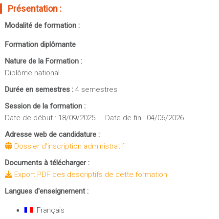
Sportives)
Présentation :
Plan et accès
UFR FS (Chimie, Mathématique, Physique)
Modalité de formation :
OUTILS
UFR Biosciences (Biologie, Biochimie)
Formation diplômante
Intranet des personnels
GEP (Génie Electrique des Procédés - Département composante)
Moodle
Nature de la Formation :
Informatique (Département Composante)
Diplôme national
Emploi du temps
Mécanique (Département composante)
Messagerie
Durée en semestres :
4 semestres
Fermer
Stage et emploi
Session de la formation :
Date de début : 18/09/2025 Date de fin : 04/06/2026
Portefeuille d'Expériences et
de Compétences
Adresse web de candidature :
Dossier d'inscription administratif
Fermer
Documents à télécharger :
Export PDF des descriptifs de cette formation
Langues d'enseignement :
Français