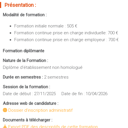
Sportives)
Présentation :
Plan et accès
UFR FS (Chimie, Mathématique, Physique)
Modalité de formation :
OUTILS
UFR Biosciences (Biologie, Biochimie)
Formation initiale normale : 505 €
Intranet des personnels
GEP (Génie Electrique des Procédés - Département composante)
Formation continue prise en charge individuelle: 700 €
Moodle
Informatique (Département Composante)
Formation continue prise en charge employeur : 700 €
Emploi du temps
Mécanique (Département composante)
Formation diplômante
Messagerie
Fermer
Stage et emploi
Nature de la Formation :
Diplôme d'établissement non homologué
Portefeuille d'Expériences et
de Compétences
Durée en semestres :
2 semestres
Session de la formation :
Fermer
Date de début : 27/11/2025 Date de fin : 10/04/2026
Adresse web de candidature :
Dossier d'inscription administratif
Documents à télécharger :
Export PDF des descriptifs de cette formation