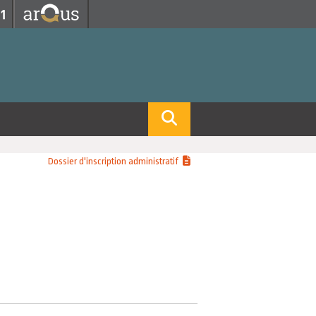
Fermer
Fermer
 professorat et de l'éducation
net des personnels
hnologie Lyon 1
le
re et d'Assurances
i du temps
gerie
 et emploi
Dossier d'inscription administratif
hniques des Activités Physiques et Sportives)
feuille d'Expériences et
ompétences
ue, Physique)
Biochimie)
Procédés - Département composante)
Composante)
mposante)