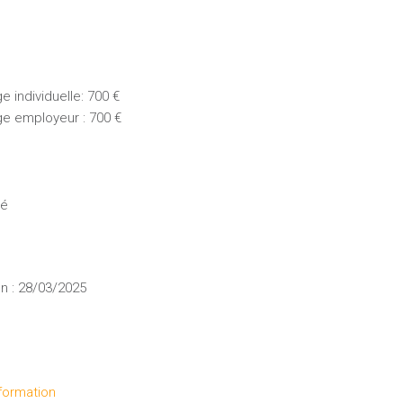
 individuelle: 700 €
ge employeur : 700 €
ué
n : 28/03/2025
formation