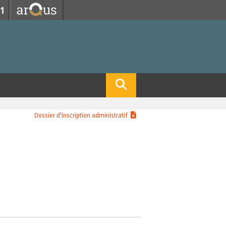
Fermer
Fermer
 professorat et de l'éducation
net des personnels
hnologie Lyon 1
le
re et d'Assurances
i du temps
gerie
 et emploi
Dossier d'inscription administratif
hniques des Activités Physiques et Sportives)
feuille d'Expériences et
ompétences
ue, Physique)
Biochimie)
Procédés - Département composante)
Composante)
mposante)