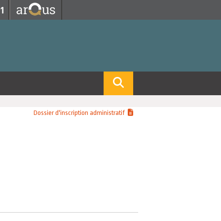
Fermer
Fermer
 professorat et de l'éducation
net des personnels
hnologie Lyon 1
le
re et d'Assurances
i du temps
gerie
 et emploi
Dossier d'inscription administratif
hniques des Activités Physiques et Sportives)
feuille d'Expériences et
ompétences
ue, Physique)
Biochimie)
Procédés - Département composante)
Composante)
mposante)