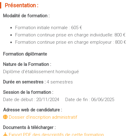
Sportives)
Présentation :
Plan et accès
UFR FS (Chimie, Mathématique, Physique)
Modalité de formation :
OUTILS
UFR Biosciences (Biologie, Biochimie)
Formation initiale normale : 605 €
Intranet des personnels
GEP (Génie Electrique des Procédés - Département composante)
Formation continue prise en charge individuelle: 800 €
Moodle
Informatique (Département Composante)
Formation continue prise en charge employeur : 800 €
Emploi du temps
Mécanique (Département composante)
Formation diplômante
Messagerie
Fermer
Stage et emploi
Nature de la Formation :
Diplôme d'établissement homologué
Portefeuille d'Expériences et
de Compétences
Durée en semestres :
4 semestres
Session de la formation :
Fermer
Date de début : 20/11/2024 Date de fin : 06/06/2025
Adresse web de candidature :
Dossier d'inscription administratif
Documents à télécharger :
Export PDF des descriptifs de cette formation