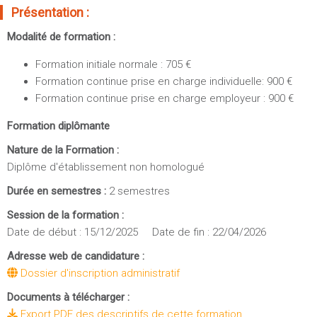
Sportives)
Présentation :
Plan et accès
UFR FS (Chimie, Mathématique, Physique)
Modalité de formation :
OUTILS
UFR Biosciences (Biologie, Biochimie)
Formation initiale normale : 705 €
Intranet des personnels
GEP (Génie Electrique des Procédés - Département composante)
Formation continue prise en charge individuelle: 900 €
Moodle
Informatique (Département Composante)
Formation continue prise en charge employeur : 900 €
Emploi du temps
Mécanique (Département composante)
Formation diplômante
Messagerie
Fermer
Stage et emploi
Nature de la Formation :
Diplôme d'établissement non homologué
Portefeuille d'Expériences et
de Compétences
Durée en semestres :
2 semestres
Session de la formation :
Fermer
Date de début : 15/12/2025 Date de fin : 22/04/2026
Adresse web de candidature :
Dossier d'inscription administratif
Documents à télécharger :
Export PDF des descriptifs de cette formation