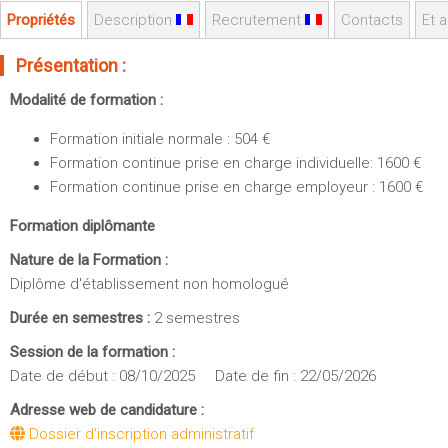
Sportives)
Plan et accès
Propriétés
Description
Recrutement
Contacts
Et a
UFR FS (Chimie, Mathématique, Physique)
Présentation :
OUTILS
UFR Biosciences (Biologie, Biochimie)
Intranet des personnels
GEP (Génie Electrique des Procédés - Département composante)
Modalité de formation :
Moodle
Informatique (Département Composante)
Formation initiale normale : 504 €
Emploi du temps
Mécanique (Département composante)
Formation continue prise en charge individuelle: 1600 €
Messagerie
Formation continue prise en charge employeur : 1600 €
Fermer
Stage et emploi
Formation diplômante
Portefeuille d'Expériences et
Nature de la Formation :
de Compétences
Diplôme d'établissement non homologué
Fermer
Durée en semestres :
2 semestres
Session de la formation :
Date de début : 08/10/2025 Date de fin : 22/05/2026
Adresse web de candidature :
Dossier d'inscription administratif