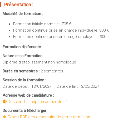
Sportives)
Présentation :
Plan et accès
UFR FS (Chimie, Mathématique, Physique)
Modalité de formation :
OUTILS
UFR Biosciences (Biologie, Biochimie)
Formation initiale normale : 705 €
Intranet des personnels
GEP (Génie Electrique des Procédés - Département composante)
Formation continue prise en charge individuelle: 900 €
Moodle
Informatique (Département Composante)
Formation continue prise en charge employeur : 900 €
Emploi du temps
Mécanique (Département composante)
Formation diplômante
Messagerie
Fermer
Stage et emploi
Nature de la Formation :
Diplôme d'établissement non homologué
Portefeuille d'Expériences et
de Compétences
Durée en semestres :
2 semestres
Session de la formation :
Fermer
Date de début : 18/01/2027 Date de fin : 12/05/2027
Adresse web de candidature :
Dossier d'inscription administratif
Documents à télécharger :
Export PDF des descriptifs de cette formation