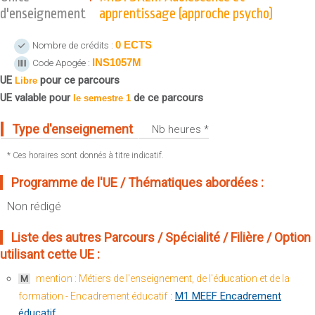
Sportives)
d'enseignement
apprentissage (approche psycho)
Plan et accès
UFR FS (Chimie, Mathématique, Physique)
0 ECTS
Nombre de crédits :
OUTILS
UFR Biosciences (Biologie, Biochimie)
INS1057M
Code Apogée :
Intranet des personnels
GEP (Génie Electrique des Procédés - Département composante)
UE
pour ce parcours
Libre
Moodle
Informatique (Département Composante)
UE valable pour
de ce parcours
le semestre 1
Emploi du temps
Mécanique (Département composante)
Messagerie
Type d'enseignement
Nb heures *
Fermer
Stage et emploi
* Ces horaires sont donnés à titre indicatif.
Portefeuille d'Expériences et
Programme de l'UE / Thématiques abordées :
de Compétences
Non rédigé
Fermer
Liste des autres Parcours / Spécialité / Filière / Option
utilisant cette UE :
mention : Métiers de l'enseignement, de l'éducation et de la
M
:
M1 MEEF Encadrement
formation - Encadrement éducatif
éducatif