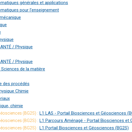
matiques générales et applications
matiques pour l'enseignement
e mécanique
ique
e
hysique
ANTÉ / Physique
ANTÉ / Physique
 Sciences de la matière
e des procédés
hysique Chimie
riaux
ique, chimie
:
L1 LAS - Portail Biosciences et Géosciences (
 Géosciences (BG2S)
:
L1 Parcours Aménagé - Portail Biosciences et
 Géosciences (BG2S)
:
L1 Portail Biosciences et Géosciences (BG2S)
 Géosciences (BG2S)