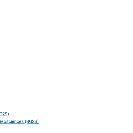
BG2S)
 Géosciences (BG2S)