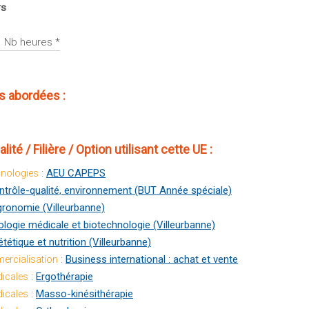
rs
Nb heures *
 abordées :
té / Filière / Option utilisant cette UE :
:
AEU CAPEPS
hnologies
ntrôle-qualité, environnement (BUT Année spéciale)
ronomie (Villeurbanne)
ologie médicale et biotechnologie (Villeurbanne)
ététique et nutrition (Villeurbanne)
:
Business international : achat et vente
ercialisation
:
Ergothérapie
icales
:
Masso-kinésithérapie
icales