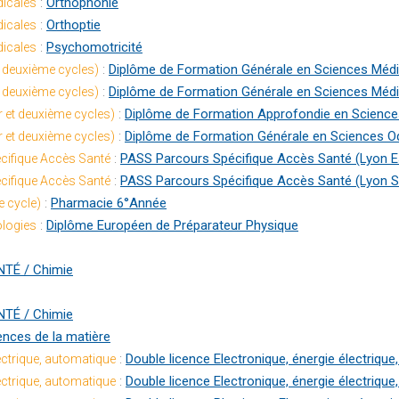
:
Orthophonie
icales
:
Orthoptie
icales
:
Psychomotricité
icales
:
Diplôme de Formation Générale en Sciences Médi
t deuxième cycles)
:
Diplôme de Formation Générale en Sciences Médi
t deuxième cycles)
:
Diplôme de Formation Approfondie en Scienc
r et deuxième cycles)
:
Diplôme de Formation Générale en Sciences O
r et deuxième cycles)
:
PASS Parcours Spécifique Accès Santé (Lyon E
cifique Accès Santé
:
PASS Parcours Spécifique Accès Santé (Lyon S
cifique Accès Santé
:
Pharmacie 6°Année
e cycle)
:
Diplôme Européen de Préparateur Physique
ologies
TÉ / Chimie
TÉ / Chimie
ences de la matière
:
Double licence Electronique, énergie électriqu
lectrique, automatique
:
Double licence Electronique, énergie électriqu
lectrique, automatique