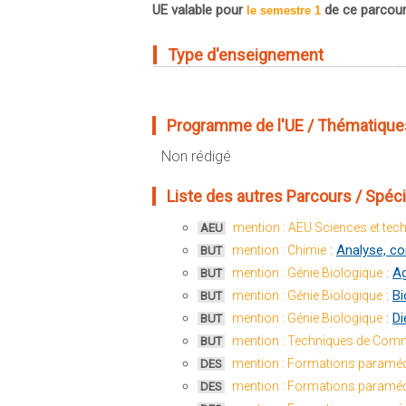
UE valable pour
de ce parcou
le semestre 1
Type d'enseignement
Programme de l'UE / Thématiques
Non rédigé
Liste des autres Parcours / Spéciali
mention : AEU Sciences et tec
AEU
:
Analyse, co
mention : Chimie
BUT
:
Ag
mention : Génie Biologique
BUT
:
Bi
mention : Génie Biologique
BUT
:
Di
mention : Génie Biologique
BUT
mention : Techniques de Comm
BUT
mention : Formations paraméd
DES
mention : Formations paraméd
DES