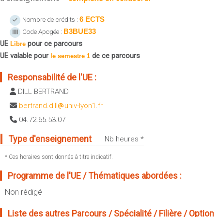
Sportives)
Plan et accès
UFR FS (Chimie, Mathématique, Physique)
6 ECTS
Nombre de crédits :
B3BUE33
Code Apogée :
OUTILS
UFR Biosciences (Biologie, Biochimie)
UE
pour ce parcours
Intranet des personnels
Libre
GEP (Génie Electrique des Procédés - Département composante)
UE valable pour
de ce parcours
le semestre 1
Moodle
Informatique (Département Composante)
Emploi du temps
Responsabilité de l'UE :
Mécanique (Département composante)
Messagerie
DILL BERTRAND
Fermer
Stage et emploi
bertrand.dill
univ-lyon1.fr
Portefeuille d'Expériences et
04.72.65.53.07
de Compétences
Type d'enseignement
Nb heures *
Fermer
* Ces horaires sont donnés à titre indicatif.
Programme de l'UE / Thématiques abordées :
Non rédigé
Liste des autres Parcours / Spécialité / Filière / Option