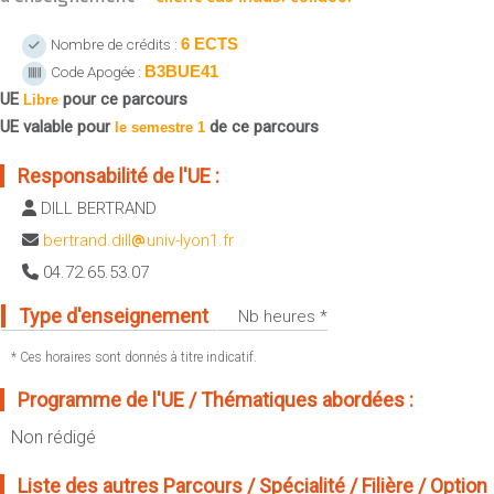
Sportives)
Plan et accès
UFR FS (Chimie, Mathématique, Physique)
6 ECTS
Nombre de crédits :
B3BUE41
Code Apogée :
OUTILS
UFR Biosciences (Biologie, Biochimie)
UE
pour ce parcours
Intranet des personnels
Libre
GEP (Génie Electrique des Procédés - Département composante)
UE valable pour
de ce parcours
le semestre 1
Moodle
Informatique (Département Composante)
Emploi du temps
Responsabilité de l'UE :
Mécanique (Département composante)
Messagerie
DILL BERTRAND
Fermer
Stage et emploi
bertrand.dill
univ-lyon1.fr
Portefeuille d'Expériences et
04.72.65.53.07
de Compétences
Type d'enseignement
Nb heures *
Fermer
* Ces horaires sont donnés à titre indicatif.
Programme de l'UE / Thématiques abordées :
Non rédigé
Liste des autres Parcours / Spécialité / Filière / Option