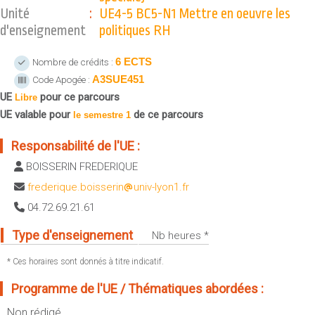
Sportives)
Unité
:
UE4-5 BC5-N1 Mettre en oeuvre les
Plan et accès
UFR FS (Chimie, Mathématique, Physique)
d'enseignement
politiques RH
OUTILS
UFR Biosciences (Biologie, Biochimie)
6 ECTS
Nombre de crédits :
Intranet des personnels
GEP (Génie Electrique des Procédés - Département composante)
A3SUE451
Code Apogée :
Moodle
Informatique (Département Composante)
UE
pour ce parcours
Libre
Emploi du temps
Mécanique (Département composante)
UE valable pour
de ce parcours
le semestre 1
Messagerie
Fermer
Responsabilité de l'UE :
Stage et emploi
BOISSERIN FREDERIQUE
Portefeuille d'Expériences et
de Compétences
frederique.boisserin
univ-lyon1.fr
04.72.69.21.61
Fermer
Type d'enseignement
Nb heures *
* Ces horaires sont donnés à titre indicatif.
Programme de l'UE / Thématiques abordées :
Non rédigé