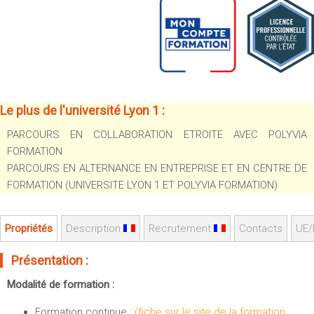
Sportives)
Plan et accès
UFR FS (Chimie, Mathématique, Physique)
OUTILS
UFR Biosciences (Biologie, Biochimie)
Intranet des personnels
GEP (Génie Electrique des Procédés - Département composante)
Moodle
Informatique (Département Composante)
Emploi du temps
Le plus de l'université Lyon 1 :
Mécanique (Département composante)
Messagerie
PARCOURS EN COLLABORATION ETROITE AVEC POLYVIA
Fermer
Stage et emploi
FORMATION
PARCOURS EN ALTERNANCE EN ENTREPRISE ET EN CENTRE DE
Portefeuille d'Expériences et
de Compétences
FORMATION (UNIVERSITE LYON 1 ET POLYVIA FORMATION)
Fermer
Propriétés
Description
Recrutement
Contacts
UE/
Présentation :
Modalité de formation :
Formation continue :
(fiche sur le site de la formation