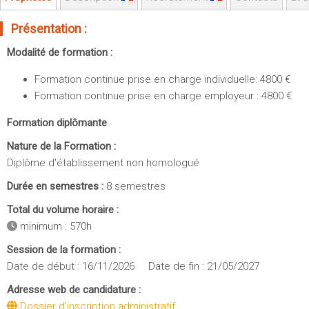
Sportives)
Plan et accès
UFR FS (Chimie, Mathématique, Physique)
Présentation :
OUTILS
UFR Biosciences (Biologie, Biochimie)
Modalité de formation :
Intranet des personnels
GEP (Génie Electrique des Procédés - Département composante)
Formation continue prise en charge individuelle: 4800 €
Moodle
Informatique (Département Composante)
Formation continue prise en charge employeur : 4800 €
Emploi du temps
Mécanique (Département composante)
Formation diplômante
Messagerie
Fermer
Stage et emploi
Nature de la Formation :
Diplôme d'établissement non homologué
Portefeuille d'Expériences et
de Compétences
Durée en semestres :
8 semestres
Total du volume horaire :
Fermer
minimum : 570h
Session de la formation :
Date de début : 16/11/2026 Date de fin : 21/05/2027
Adresse web de candidature :
Dossier d'inscription administratif