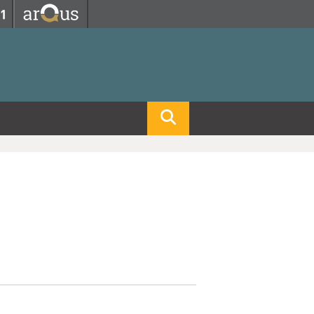
Fermer
Fermer
 professorat et de l'éducation
net des personnels
hnologie Lyon 1
le
re et d'Assurances
i du temps
gerie
 et emploi
hniques des Activités Physiques et Sportives)
feuille d'Expériences et
ompétences
ue, Physique)
Biochimie)
Procédés - Département composante)
Composante)
mposante)