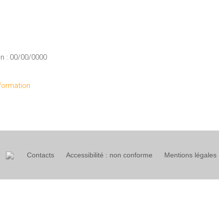
n : 00/00/0000
formation
Contacts
Accessibilité : non conforme
Mentions légales