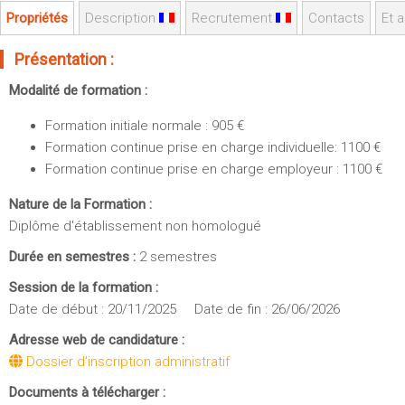
Sportives)
Plan et accès
Propriétés
Description
Recrutement
Contacts
Et a
UFR FS (Chimie, Mathématique, Physique)
Présentation :
OUTILS
UFR Biosciences (Biologie, Biochimie)
Intranet des personnels
GEP (Génie Electrique des Procédés - Département composante)
Modalité de formation :
Moodle
Informatique (Département Composante)
Formation initiale normale : 905 €
Emploi du temps
Mécanique (Département composante)
Formation continue prise en charge individuelle: 1100 €
Messagerie
Formation continue prise en charge employeur : 1100 €
Fermer
Stage et emploi
Nature de la Formation :
Portefeuille d'Expériences et
Diplôme d'établissement non homologué
de Compétences
Durée en semestres :
2 semestres
Fermer
Session de la formation :
Date de début : 20/11/2025 Date de fin : 26/06/2026
Adresse web de candidature :
Dossier d'inscription administratif
Documents à télécharger :