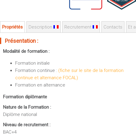
Sportives)
Plan et accès
UFR FS (Chimie, Mathématique, Physique)
OUTILS
UFR Biosciences (Biologie, Biochimie)
Propriétés
Description
Recrutement
Contacts
Et a
Intranet des personnels
GEP (Génie Electrique des Procédés - Département composante)
Moodle
Informatique (Département Composante)
Présentation :
Emploi du temps
Mécanique (Département composante)
Modalité de formation :
Messagerie
Fermer
Formation initiale
Stage et emploi
Formation continue :
(fiche sur le site de la formation
Portefeuille d'Expériences et
continue et alternance FOCAL)
de Compétences
Formation en alternance
Fermer
Formation diplômante
Nature de la Formation :
Diplôme national
Niveau de recrutement :
BAC+4