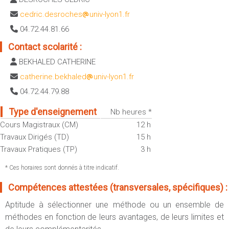
Sportives)
Plan et accès
cedric.desroches
univ-lyon1.fr
UFR FS (Chimie, Mathématique, Physique)
04.72.44.81.66
OUTILS
UFR Biosciences (Biologie, Biochimie)
Contact scolarité :
Intranet des personnels
GEP (Génie Electrique des Procédés - Département composante)
BEKHALED CATHERINE
Moodle
Informatique (Département Composante)
catherine.bekhaled
univ-lyon1.fr
Emploi du temps
Mécanique (Département composante)
04.72.44.79.88
Messagerie
Fermer
Stage et emploi
Type d'enseignement
Nb heures *
Portefeuille d'Expériences et
Cours Magistraux (CM)
12 h
de Compétences
Travaux Dirigés (TD)
15 h
Travaux Pratiques (TP)
3 h
Fermer
* Ces horaires sont donnés à titre indicatif.
Compétences attestées (transversales, spécifiques) :
Aptitude à sélectionner une méthode ou un ensemble de
méthodes en fonction de leurs avantages, de leurs limites et