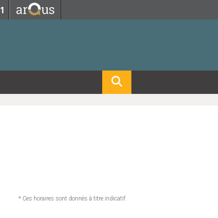
Fermer
Fermer
 professorat et de l'éducation
net des personnels
hnologie Lyon 1
le
re et d'Assurances
i du temps
gerie
 et emploi
hniques des Activités Physiques et Sportives)
feuille d'Expériences et
ompétences
ue, Physique)
Biochimie)
Procédés - Département composante)
Composante)
mposante)
* Ces horaires sont donnés à titre indicatif.