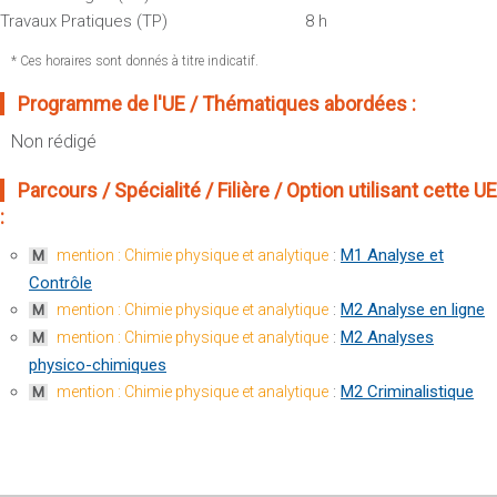
Sportives)
Plan et accès
Travaux Pratiques (TP)
8 h
UFR FS (Chimie, Mathématique, Physique)
* Ces horaires sont donnés à titre indicatif.
OUTILS
UFR Biosciences (Biologie, Biochimie)
Intranet des personnels
Programme de l'UE / Thématiques abordées :
GEP (Génie Electrique des Procédés - Département composante)
Moodle
Non rédigé
Informatique (Département Composante)
Emploi du temps
Mécanique (Département composante)
Parcours / Spécialité / Filière / Option utilisant cette UE
Messagerie
:
Fermer
Stage et emploi
:
M1 Analyse et
mention : Chimie physique et analytique
M
Portefeuille d'Expériences et
Contrôle
de Compétences
:
M2 Analyse en ligne
mention : Chimie physique et analytique
M
:
M2 Analyses
Fermer
mention : Chimie physique et analytique
M
physico-chimiques
:
M2 Criminalistique
mention : Chimie physique et analytique
M