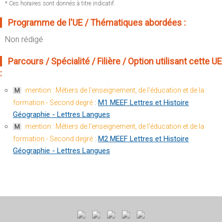
Sportives)
* Ces horaires sont donnés à titre indicatif.
Plan et accès
UFR FS (Chimie, Mathématique, Physique)
Programme de l'UE / Thématiques abordées :
OUTILS
UFR Biosciences (Biologie, Biochimie)
Non rédigé
Intranet des personnels
GEP (Génie Electrique des Procédés - Département composante)
Moodle
Parcours / Spécialité / Filière / Option utilisant cette UE
Informatique (Département Composante)
:
Emploi du temps
Mécanique (Département composante)
Messagerie
mention : Métiers de l'enseignement, de l'éducation et de la
M
Fermer
:
M1 MEEF Lettres et Histoire
formation - Second degré
Stage et emploi
Géographie - Lettres Langues
Portefeuille d'Expériences et
mention : Métiers de l'enseignement, de l'éducation et de la
M
de Compétences
:
M2 MEEF Lettres et Histoire
formation - Second degré
Géographie - Lettres Langues
Fermer