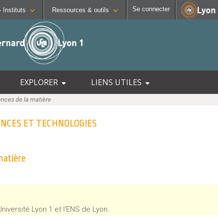
Se connecter
Facultés - Ecoles - Instituts
Ressources & outils
CONTACTS
SCIENCES ET TECHNOLOGIES
OUTILS
Annuaire
Institut national supérieur du
Intra
Lyon Sud - Charles Mérieux
t
Directions et services
Institut Universitaire de Tec
Mood
Entités de recherche
Institut de Science Financiè
Emplo
EXPLORER
LIENS UTILES
 et Biologiques
insertion
Plan et accès
Observatoire de Lyon
Messa
nces de la matière
 Réadaptation
 campus
Polytech Lyon
Stage
 Tous
UFR STAPS (Sciences et Tec
Porte
CIENCES ET TECHNOLOGIES
de C
tions
UFR FS (Chimie, Mathématiq
UFR Biosciences (Biologie, 
matière
GEP (Génie Electrique des 
Informatique (Département 
Mécanique (Département co
Université Lyon 1 et l'ENS de Lyon.