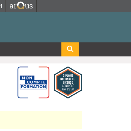
Fermer
Fermer
 professorat et de l'éducation
net des personnels
hnologie Lyon 1
le
re et d'Assurances
i du temps
gerie
 et emploi
hniques des Activités Physiques et Sportives)
feuille d'Expériences et
ompétences
ue, Physique)
Biochimie)
Procédés - Département composante)
Composante)
mposante)