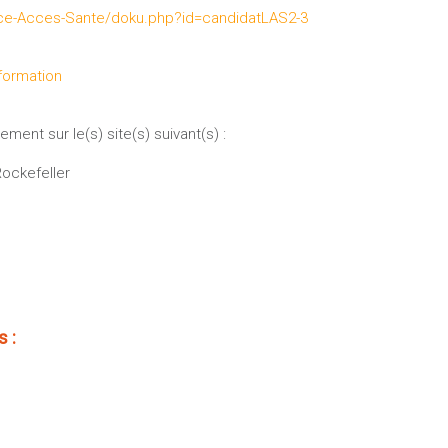
cence-Acces-Sante/doku.php?id=candidatLAS2-3
formation
ment sur le(s) site(s) suivant(s) :
ockefeller
 :