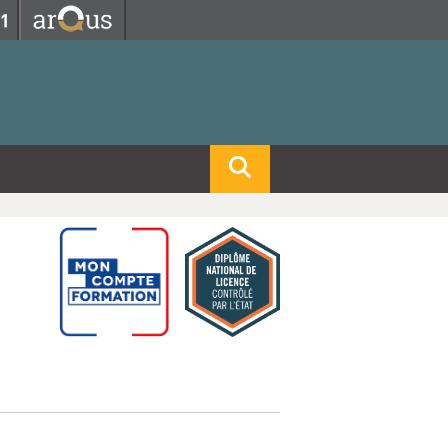
Fermer
Fermer
 professorat et de l'éducation
net des personnels
hnologie Lyon 1
le
re et d'Assurances
i du temps
gerie
 et emploi
hniques des Activités Physiques et Sportives)
feuille d'Expériences et
ompétences
ue, Physique)
Biochimie)
Procédés - Département composante)
Composante)
mposante)