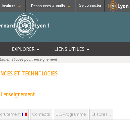
Se connecter
Facultés - Ecoles - Instituts
Ressources & outils
CONTACTS
SCIENCES ET TECHNOLOGIES
OUTILS
Annuaire
Institut national supérieur du
Intra
Lyon Sud - Charles Mérieux
t
Directions et services
Institut Universitaire de Tec
Mood
Entités de recherche
Institut de Science Financiè
Emplo
EXPLORER
LIENS UTILES
 et Biologiques
insertion
Plan et accès
Observatoire de Lyon
Messa
athématiques pour l'enseignement
 Réadaptation
 campus
Polytech Lyon
Stage
 Tous
UFR STAPS (Sciences et Tec
Porte
CIENCES ET TECHNOLOGIES
de C
tions
UFR FS (Chimie, Mathématiq
UFR Biosciences (Biologie, 
 l'enseignement
GEP (Génie Electrique des 
Informatique (Département 
Mécanique (Département co
crutement
Contacts
UE/Programme
Et après...