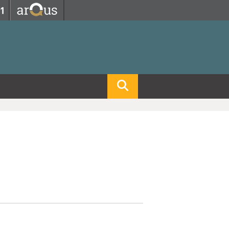
Fermer
Fermer
 professorat et de l'éducation
net des personnels
hnologie Lyon 1
le
re et d'Assurances
i du temps
gerie
 et emploi
hniques des Activités Physiques et Sportives)
feuille d'Expériences et
ompétences
ue, Physique)
Biochimie)
Procédés - Département composante)
Composante)
mposante)