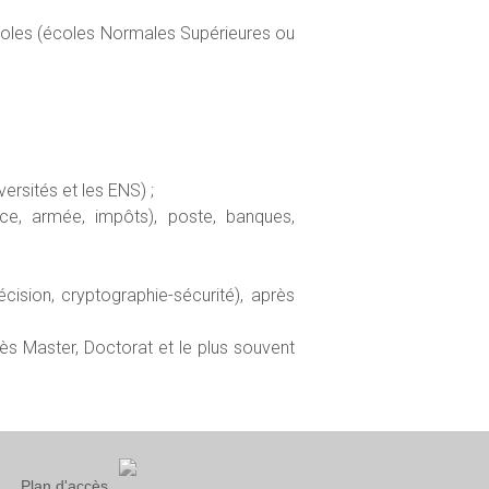
coles (écoles Normales Supérieures ou
rsités et les ENS) ;
ice, armée, impôts), poste, banques,
écision, cryptographie-sécurité), après
après Master, Doctorat et le plus souvent
Plan d'accès