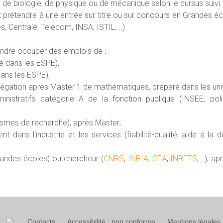
 de biologie, de physique ou de mécanique selon le cursus suivi.
 prétendre à une entrée sur titre ou sur concours en Grandes é
s, Centrale, Telecom, INSA, ISTIL,...)
endre occuper des emplois de :
é dans les ESPE),
dans les ESPE),
égation après Master 1 de mathématiques, préparé dans les unive
ministratifs catégorie A de la fonction publique (INSEE, pol
anismes de recherche), après Master;
 dans l'industrie et les services (fiabilité-qualité, aide à la d
Grandes écoles) ou chercheur (
CNRS
,
INRIA
,
CEA
,
INRETS
,...), 
Contacts
Accessibilité : non conforme
Mentions légales