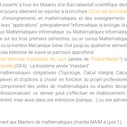
uverte à tous les titulaires d'un Baccalauréat scientifique dési
 pourra utilement se reporter à la brochure
Zoom sur les méti
é d'enseignements en mathématiques, et des enseignements c
eurs "applications": principalement l'informatique, la biologie, l
ursus Mathématiques-Informatique ou Mathématiques-Informatiq
 sur les trois premiers semestres, ou un cursus Mathématique
 ou la mention Mécanique-Génie Civil jusqu'au quatrième semestre
 cela intéresse de suivre un parcours approfondi:
ole Normale Supérieure de Lyon
(année de
"Prépa-Master"
) o
uarielle
(ISFA). La troisième année "standard"
thématiques obligatoires (Topologie, Calcul Intégral, Calcul
exe) et d'options à choisir en fonction du projet professionne
 comprennent des unités de mathématiques ou d'autres disciplin
fessionnalisant: ce dernier peut s'effectuer en établissement 
nement, mais aussi dans une entreprise (banque,...) ou une adminis
ement aux Masters de mathématiques (master MAIM à Lyon 1),