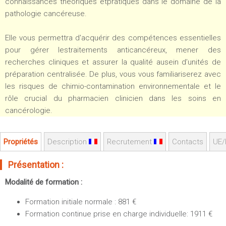
connaissances théoriques etpratiques dans le domaine de la
Sportives)
Plan et accès
pathologie cancéreuse.
UFR FS (Chimie, Mathématique, Physique)
OUTILS
UFR Biosciences (Biologie, Biochimie)
Elle vous permettra d'acquérir des compétences essentielles
Intranet des personnels
GEP (Génie Electrique des Procédés - Département composante)
pour gérer lestraitements anticancéreux, mener des
Moodle
recherches cliniques et assurer la qualité ausein d’unités de
Informatique (Département Composante)
préparation centralisée. De plus, vous vous familiariserez avec
Emploi du temps
Mécanique (Département composante)
les risques de chimio-contamination environnementale et le
Messagerie
rôle crucial du pharmacien clinicien dans les soins en
Fermer
Stage et emploi
cancérologie.
Portefeuille d'Expériences et
de Compétences
Propriétés
Description
Recrutement
Contacts
UE/
Fermer
Présentation :
Modalité de formation :
Formation initiale normale : 881 €
Formation continue prise en charge individuelle: 1911 €