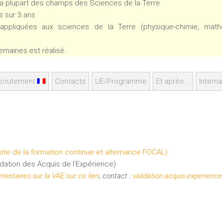
nt la plupart des champs des Sciences de la Terre
s sur 3 ans
ppliquées aux sciences de la Terre (physique-chimie, mathém
semaines est réalisé.
crutement
Contacts
UE/Programme
Et après...
Interna
 site de la formation continue et alternance FOCAL)
dation des Acquis de l'Expérience)
entaires sur la VAE sur ce lien
; contact :
validation.acquis.experienc