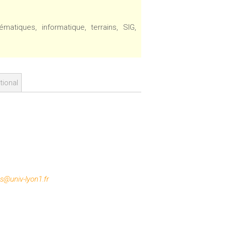
atiques, informatique, terrains, SIG,
tional
es@univ-lyon1.fr