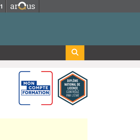
Fermer
Fermer
 professorat et de l'éducation
net des personnels
hnologie Lyon 1
le
re et d'Assurances
i du temps
gerie
 et emploi
hniques des Activités Physiques et Sportives)
feuille d'Expériences et
ompétences
ue, Physique)
Biochimie)
Procédés - Département composante)
Composante)
mposante)