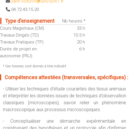
yann.voituron
univ-lyon1.fr
Sportives)
Plan et accès
04.72.43.15.20
UFR FS (Chimie, Mathématique, Physique)
OUTILS
UFR Biosciences (Biologie, Biochimie)
Type d'enseignement
Nb heures *
Intranet des personnels
Cours Magistraux (CM)
33 h
GEP (Génie Electrique des Procédés - Département composante)
Moodle
Travaux Dirigés (TD)
10.5 h
Informatique (Département Composante)
Travaux Pratiques (TP)
20 h
Emploi du temps
Mécanique (Département composante)
Durée de projet en
6 h
Messagerie
autonomie (PRJ)
Fermer
Stage et emploi
* Ces horaires sont donnés à titre indicatif.
Portefeuille d'Expériences et
de Compétences
Compétences attestées (transversales, spécifiques) :
Fermer
- Utiliser les techniques d’étude courantes des tissus animaux
et interpréter les données issues de techniques d’observation
classiques (microscopies), savoir relier un phénomène
macroscopique aux processus microscopiques.
- Conceptualiser une démarche expérimentale en
construisant des hypothèses et un protocole afin d’infirmer