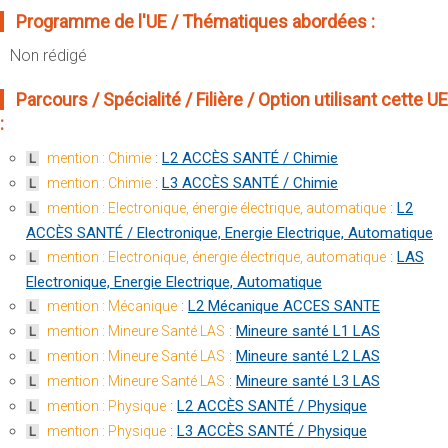
Sportives)
Plan et accès
Programme de l'UE / Thématiques abordées :
UFR FS (Chimie, Mathématique, Physique)
Non rédigé
OUTILS
UFR Biosciences (Biologie, Biochimie)
Intranet des personnels
Parcours / Spécialité / Filière / Option utilisant cette UE
GEP (Génie Electrique des Procédés - Département composante)
Moodle
:
Informatique (Département Composante)
Emploi du temps
:
L2 ACCÈS SANTÉ / Chimie
Mécanique (Département composante)
mention : Chimie
L
Messagerie
:
L3 ACCÈS SANTÉ / Chimie
mention : Chimie
L
Fermer
:
L2
mention : Electronique, énergie électrique, automatique
L
Stage et emploi
ACCÈS SANTÉ / Electronique, Energie Electrique, Automatique
Portefeuille d'Expériences et
:
LAS
mention : Electronique, énergie électrique, automatique
L
de Compétences
Electronique, Energie Electrique, Automatique
Fermer
:
L2 Mécanique ACCES SANTE
mention : Mécanique
L
:
Mineure santé L1 LAS
mention : Mineure Santé LAS
L
:
Mineure santé L2 LAS
mention : Mineure Santé LAS
L
:
Mineure santé L3 LAS
mention : Mineure Santé LAS
L
:
L2 ACCÈS SANTÉ / Physique
mention : Physique
L
:
L3 ACCÈS SANTÉ / Physique
mention : Physique
L