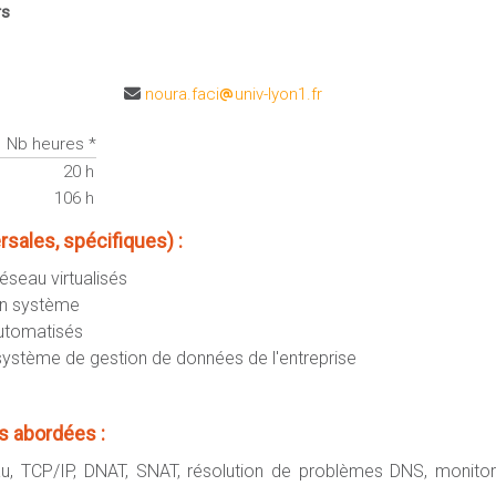
rs
noura.faci
univ-lyon1.fr
Nb heures *
20 h
106 h
ales, spécifiques) :
réseau virtualisés
'un système
automatisés
 système de gestion de données de l'entreprise
 abordées :
u, TCP/IP, DNAT, SNAT, résolution de problèmes DNS, monitor