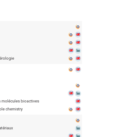
érologie
 molécules bioactives
ble chemistry
tériaux