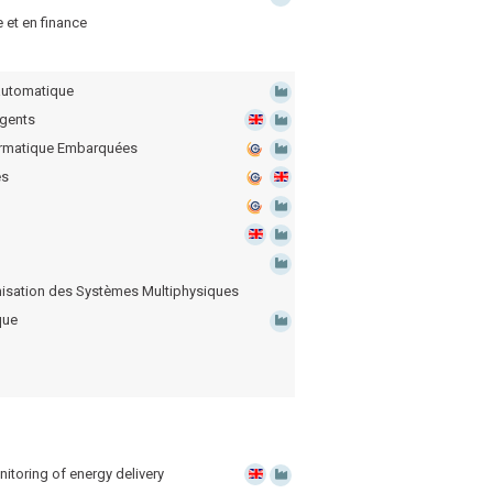
 et en finance
 automatique
igents
formatique Embarquées
és
misation des Systèmes Multiphysiques
que
toring of energy delivery