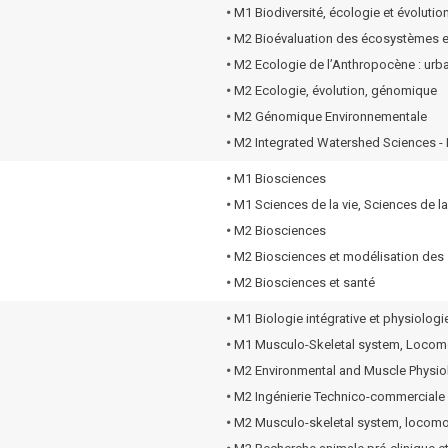
•
M1 Biodiversité, écologie et évolutio
•
M2 Bioévaluation des écosystèmes et 
•
M2 Ecologie de l’Anthropocène : urban
•
M2 Ecologie, évolution, génomique
•
M2 Génomique Environnementale
•
M2 Integrated Watershed Sciences -
•
M1 Biosciences
•
M1 Sciences de la vie, Sciences de la 
•
M2 Biosciences
•
M2 Biosciences et modélisation de
•
M2 Biosciences et santé
•
M1 Biologie intégrative et physiologi
•
M1 Musculo-Skeletal system, Locomo
•
M2 Environmental and Muscle Physio
•
M2 Ingénierie Technico-commerciale
•
M2 Musculo-skeletal system, locomo