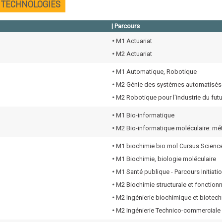
T TECHNOLOGIES
| Parcours
•
M1 Actuariat
•
M2 Actuariat
•
M1 Automatique, Robotique
•
M2 Génie des systèmes automatisés
•
M2 Robotique pour l'industrie du futu
•
M1 Bio-informatique
•
M2 Bio-informatique moléculaire: mé
•
M1 biochimie bio mol Cursus Scienc
•
M1 Biochimie, biologie moléculaire
•
M1 Santé publique - Parcours Initiat
•
M2 Biochimie structurale et fonctionn
•
M2 Ingénierie biochimique et biotec
•
M2 Ingénierie Technico-commerciale