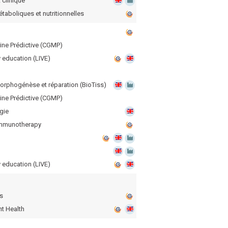
 clinique
taboliques et nutritionnelles
ine Prédictive (CGMP)
 education (LIVE)
morphogénèse et réparation (BioTiss)
ine Prédictive (CGMP)
gie
mmunotherapy
 education (LIVE)
s
nt Health