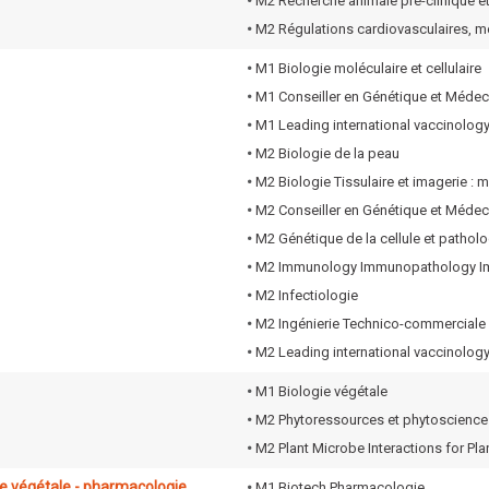
•
M2 Recherche animale pré-clinique et
•
M2 Régulations cardiovasculaires, mé
•
M1 Biologie moléculaire et cellulaire
•
M1 Conseiller en Génétique et Médec
•
M1 Leading international vaccinology
•
M2 Biologie de la peau
•
M2 Biologie Tissulaire et imagerie : 
•
M2 Conseiller en Génétique et Médec
•
M2 Génétique de la cellule et patholo
•
M2 Immunology Immunopathology I
•
M2 Infectiologie
•
M2 Ingénierie Technico-commerciale
•
M2 Leading international vaccinology
•
M1 Biologie végétale
•
M2 Phytoressources et phytoscience
•
M2 Plant Microbe Interactions for Pla
ie végétale - pharmacologie
•
M1 Biotech Pharmacologie