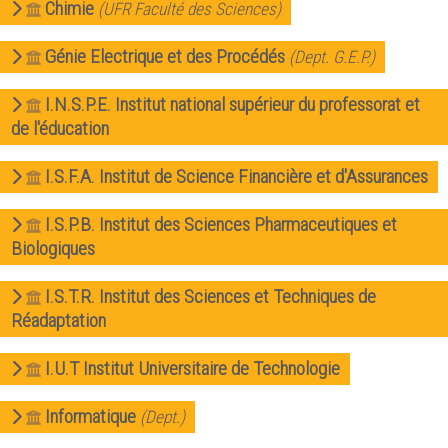
Chimie
(UFR Faculté des Sciences)
Sportives)
Plan et accès
UFR FS (Chimie, Mathématique, Physique)
Génie Electrique et des Procédés
(Dept. G.E.P.)
OUTILS
UFR Biosciences (Biologie, Biochimie)
Intranet des personnels
GEP (Génie Electrique des Procédés - Département composante)
I.N.S.P.E. Institut national supérieur du professorat et
Moodle
de l'éducation
Informatique (Département Composante)
Emploi du temps
Mécanique (Département composante)
I.S.F.A. Institut de Science Financière et d'Assurances
Messagerie
Fermer
Stage et emploi
I.S.P.B. Institut des Sciences Pharmaceutiques et
Portefeuille d'Expériences et
Biologiques
de Compétences
I.S.T.R. Institut des Sciences et Techniques de
Fermer
Réadaptation
I.U.T Institut Universitaire de Technologie
Informatique
(Dept.)