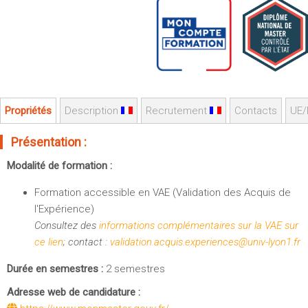
Sportives)
Plan et accès
UFR FS (Chimie, Mathématique, Physique)
OUTILS
UFR Biosciences (Biologie, Biochimie)
Intranet des personnels
GEP (Génie Electrique des Procédés - Département composante)
Moodle
Informatique (Département Composante)
Emploi du temps
Mécanique (Département composante)
Propriétés
Description
Recrutement
Contacts
UE/
Messagerie
Fermer
Présentation :
Stage et emploi
Modalité de formation :
Portefeuille d'Expériences et
de Compétences
Formation accessible en VAE (Validation des Acquis de
l'Expérience)
Fermer
Consultez des
informations complémentaires sur la VAE sur
ce lien
; contact :
validation.acquis.experiences@univ-lyon1.fr
Durée en semestres :
2 semestres
Adresse web de candidature :