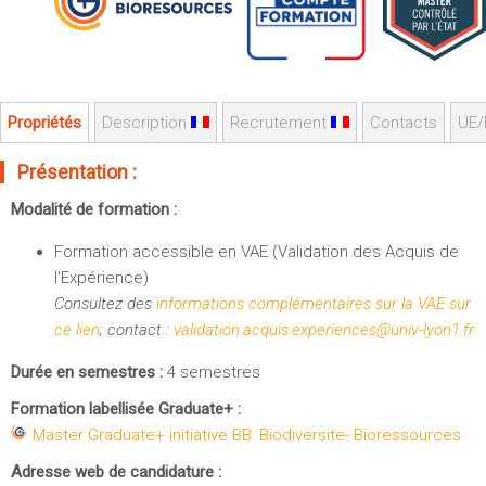
Sportives)
Plan et accès
UFR FS (Chimie, Mathématique, Physique)
OUTILS
UFR Biosciences (Biologie, Biochimie)
Intranet des personnels
GEP (Génie Electrique des Procédés - Département composante)
Propriétés
Description
Recrutement
Contacts
UE/
Moodle
Informatique (Département Composante)
Emploi du temps
Présentation :
Mécanique (Département composante)
Messagerie
Modalité de formation :
Fermer
Stage et emploi
Formation accessible en VAE (Validation des Acquis de
Portefeuille d'Expériences et
l'Expérience)
de Compétences
Consultez des
informations complémentaires sur la VAE sur
ce lien
; contact :
validation.acquis.experiences@univ-lyon1.fr
Fermer
Durée en semestres :
4 semestres
Formation labellisée Graduate+ :
Master Graduate+ initiative BB: Biodiversite- Bioressources
Adresse web de candidature :