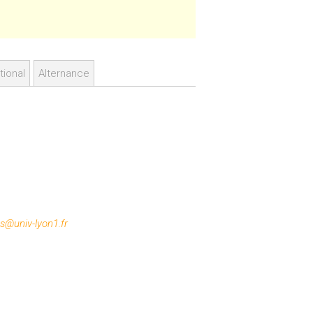
tional
Alternance
es@univ-lyon1.fr