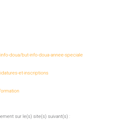
t/info-doua/but-info-doua-annee-speciale
didatures-et-inscriptions
formation
ment sur le(s) site(s) suivant(s) :