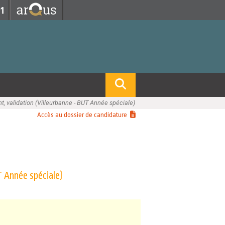
Fermer
Fermer
 professorat et de l'éducation
net des personnels
hnologie Lyon 1
le
re et d'Assurances
i du temps
gerie
t, validation (Villeurbanne - BUT Année spéciale)
 et emploi
Accès au dossier de candidature
hniques des Activités Physiques et Sportives)
feuille d'Expériences et
ompétences
ue, Physique)
Biochimie)
Procédés - Département composante)
T Année spéciale)
Composante)
mposante)