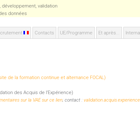
n, développement, validation
n des données
crutement
Contacts
UE/Programme
Et après...
Interna
 site de la formation continue et alternance FOCAL)
dation des Acquis de l'Expérience)
entaires sur la VAE sur ce lien
; contact :
validation.acquis.experienc