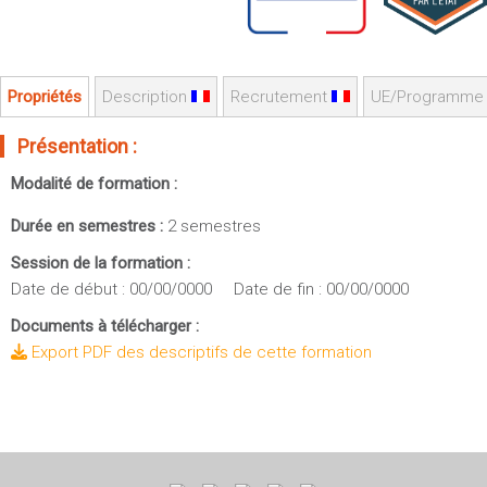
Sportives)
Plan et accès
UFR FS (Chimie, Mathématique, Physique)
OUTILS
UFR Biosciences (Biologie, Biochimie)
Propriétés
Description
Recrutement
UE/Programme
Intranet des personnels
GEP (Génie Electrique des Procédés - Département composante)
Moodle
Informatique (Département Composante)
Présentation :
Emploi du temps
Mécanique (Département composante)
Modalité de formation :
Messagerie
Fermer
Durée en semestres :
2 semestres
Stage et emploi
Portefeuille d'Expériences et
Session de la formation :
de Compétences
Date de début : 00/00/0000 Date de fin : 00/00/0000
Documents à télécharger :
Fermer
Export PDF des descriptifs de cette formation