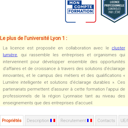
Sportives)
Plan et accès
UFR FS (Chimie, Mathématique, Physique)
OUTILS
UFR Biosciences (Biologie, Biochimie)
Intranet des personnels
GEP (Génie Electrique des Procédés - Département composante)
Moodle
Informatique (Département Composante)
Le plus de l'université Lyon 1 :
Emploi du temps
Mécanique (Département composante)
La licence est proposée en collaboration avec le
cluster
Messagerie
lumière
, qui rassemble les entreprises et organismes qui
Fermer
Stage et emploi
interviennent pour développer ensemble des opportunités
d’affaires et de croissance à travers des solutions d’éclairage
Portefeuille d'Expériences et
de Compétences
innovantes, et le campus des métiers et des qualifications «
Lumière intelligente et solutions d’éclairage durables ». Ces
Fermer
partenariats permettent d'assurer à cette formation l'appui de
professionnels de la région Lyonnaise tant au niveau des
enseignements que des entreprises d'accueil.
Propriétés
Description
Recrutement
Contacts
UE/