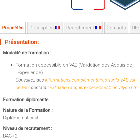
Sportives)
Plan et accès
UFR FS (Chimie, Mathématique, Physique)
OUTILS
UFR Biosciences (Biologie, Biochimie)
Propriétés
Description
Recrutement
Contacts
UE/
Intranet des personnels
GEP (Génie Electrique des Procédés - Département composante)
Moodle
Informatique (Département Composante)
Présentation :
Emploi du temps
Mécanique (Département composante)
Modalité de formation :
Messagerie
Fermer
Formation accessible en VAE (Validation des Acquis de
Stage et emploi
l'Expérience)
Portefeuille d'Expériences et
Consultez des
informations complémentaires sur la VAE sur
de Compétences
ce lien
; contact :
validation.acquis.experiences@univ-lyon1.fr
Fermer
Formation diplômante
Nature de la Formation :
Diplôme national
Niveau de recrutement :
BAC+2