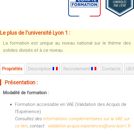
Sportives)
Plan et accès
UFR FS (Chimie, Mathématique, Physique)
OUTILS
UFR Biosciences (Biologie, Biochimie)
Intranet des personnels
GEP (Génie Electrique des Procédés - Département composante)
Le plus de l'université Lyon 1 :
Moodle
Informatique (Département Composante)
La formation est unique au niveau national sur le thème des
Emploi du temps
Mécanique (Département composante)
solides divisés et à ce niveau.
Messagerie
Fermer
Stage et emploi
Propriétés
Description
Recrutement
Contacts
UE/
Portefeuille d'Expériences et
de Compétences
Présentation :
Fermer
Modalité de formation :
Formation accessible en VAE (Validation des Acquis de
l'Expérience)
Consultez des
informations complémentaires sur la VAE sur
ce lien
; contact :
validation.acquis.experiences@univ-lyon1.fr