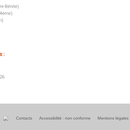
re-Bénite)
 4ème)
n)
 :
026
Contacts
Accessibilité : non conforme
Mentions légales