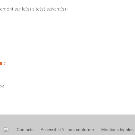
ment sur le(s) site(s) suivant(s) :
 :
024
Contacts
Accessibilité : non conforme
Mentions légales