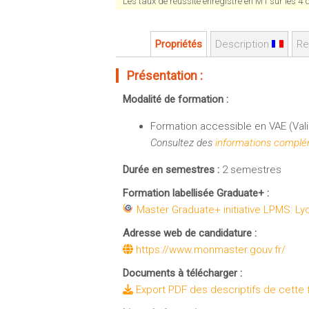
Les taux de réussite enregistré en M1 sur les 4
Propriétés
Description
Re
Présentation :
Modalité de formation :
Formation accessible en VAE (Vali
Consultez des
informations complém
Durée en semestres :
2 semestres
Formation labellisée Graduate+ :
Master Graduate+ initiative LPMS: L
Adresse web de candidature :
https://www.monmaster.gouv.fr/
Documents à télécharger :
Export PDF des descriptifs de cette 