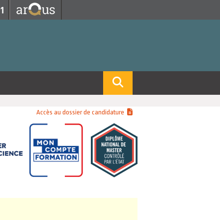
Fermer
Fermer
 professorat et de l'éducation
net des personnels
hnologie Lyon 1
le
re et d'Assurances
i du temps
gerie
 et emploi
Accès au dossier de candidature
hniques des Activités Physiques et Sportives)
feuille d'Expériences et
ompétences
ue, Physique)
Biochimie)
Procédés - Département composante)
Composante)
mposante)