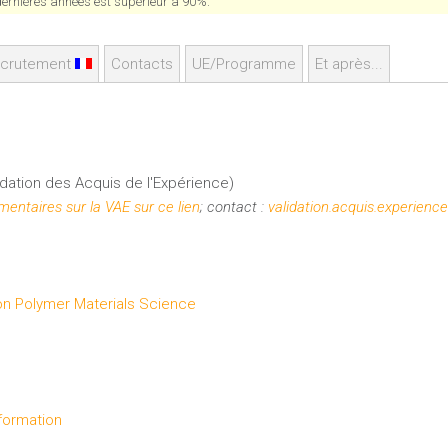
 derniéres années est supérieur à 90%.
crutement
Contacts
UE/Programme
Et après...
dation des Acquis de l'Expérience)
entaires sur la VAE sur ce lien
; contact :
validation.acquis.experienc
yon Polymer Materials Science
formation