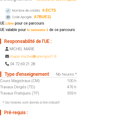
Sportives)
Plan et accès
UFR FS (Chimie, Mathématique, Physique)
6 ECTS
Nombre de crédits :
A7BUE11
Code Apogée :
OUTILS
UFR Biosciences (Biologie, Biochimie)
UE
pour ce parcours
Intranet des personnels
Libre
GEP (Génie Electrique des Procédés - Département composante)
UE valable pour
de ce parcours
le semestre 1
Moodle
Informatique (Département Composante)
Emploi du temps
Responsabilité de l'UE :
Mécanique (Département composante)
Messagerie
MICHEL MARIE
Fermer
Stage et emploi
marie.michel
univ-lyon1.fr
Portefeuille d'Expériences et
04.72.69.21.28
de Compétences
Type d'enseignement
Nb heures *
Fermer
Cours Magistraux (CM)
100 h
Travaux Dirigés (TD)
476 h
Travaux Pratiques (TP)
359 h
* Ces horaires sont donnés à titre indicatif.
Pré-requis :