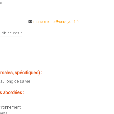
rs
marie.michel
univ-lyon1.fr
Nb heures *
ales, spécifiques) :
au long de sa vie
 abordées :
nvironnement
ents